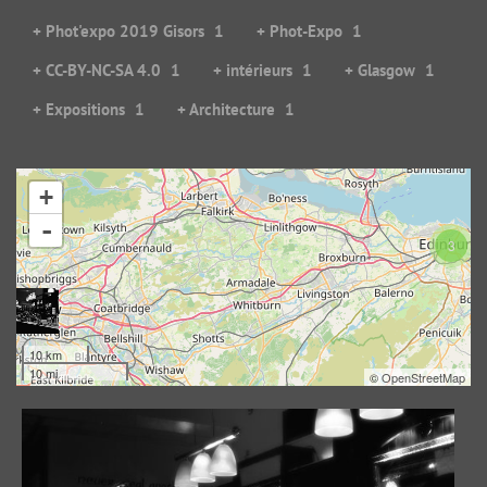
+ Phot'expo 2019 Gisors
1
+ Phot-Expo
1
+ CC-BY-NC-SA 4.0
1
+ intérieurs
1
+ Glasgow
1
+ Expositions
1
+ Architecture
1
+
Glasgow Pub ambiance
-
139354 visites
3
10 km
10 mi
©
OpenStreetMap