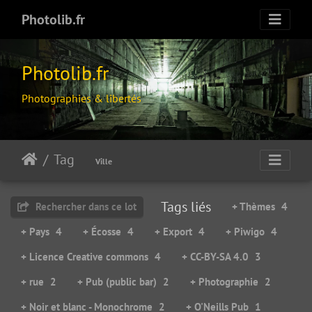
Photolib.fr
Photolib.fr
Photographies & libertés
Tag
Ville
Tags liés
Rechercher dans ce lot
+ Thèmes
4
+ Pays
4
+ Écosse
4
+ Export
4
+ Piwigo
4
+ Licence Creative commons
4
+ CC-BY-SA 4.0
3
+ rue
2
+ Pub (public bar)
2
+ Photographie
2
+ Noir et blanc - Monochrome
2
+ O'Neills Pub
1