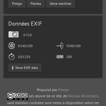
Piwigo
Plantes
Seine maritime
Données EXIF
X-T10
f/140/100
3500/100
10/1250
200
Show EXIF data
Propulsé par
Piwigo
Les œuvre de ce site, de
Nicolas Boulesteix
,
sauf mention contraire sont mises à disposition selon les