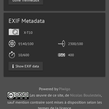
Usine Tréfimétaux
EXIF Metadata
X-T10
f/140/100
2300/100
10/600
400
Show EXIF data
Powered by
Piwigo
Les œuvre de ce site, de
Nicolas Boulesteix
,
sauf mention contraire sont mises à disposition selon les
termes de la licence