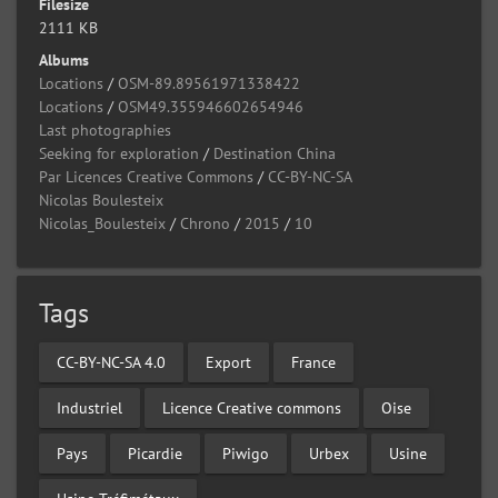
Filesize
2111 KB
Albums
Locations
/
OSM-89.89561971338422
Locations
/
OSM49.355946602654946
Last photographies
Seeking for exploration
/
Destination China
Par Licences Creative Commons
/
CC-BY-NC-SA
Nicolas Boulesteix
Nicolas_Boulesteix
/
Chrono
/
2015
/
10
Tags
CC-BY-NC-SA 4.0
Export
France
Industriel
Licence Creative commons
Oise
Pays
Picardie
Piwigo
Urbex
Usine