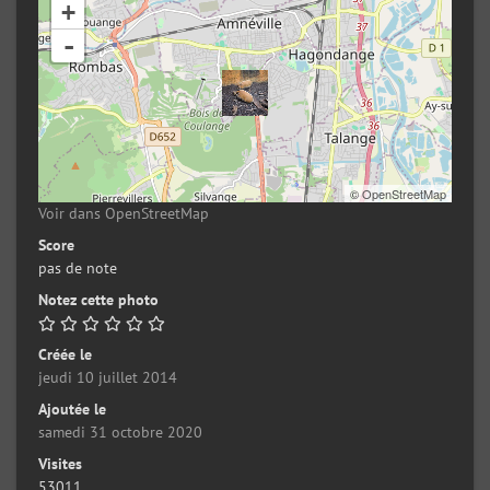
+
-
©
OpenStreetMap
Voir dans OpenStreetMap
Score
pas de note
Notez cette photo
Créée le
jeudi 10 juillet 2014
Ajoutée le
samedi 31 octobre 2020
Visites
53011