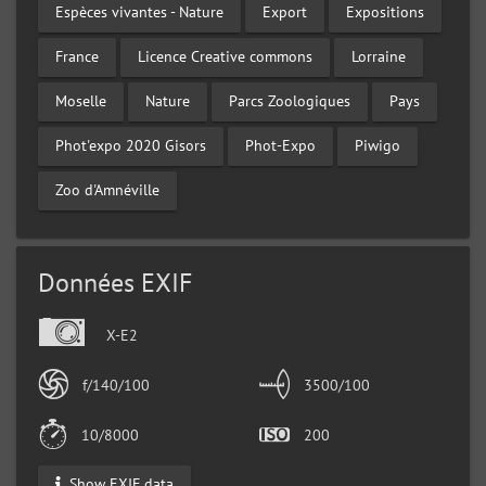
Espèces vivantes - Nature
Export
Expositions
France
Licence Creative commons
Lorraine
Moselle
Nature
Parcs Zoologiques
Pays
Phot'expo 2020 Gisors
Phot-Expo
Piwigo
Zoo d'Amnéville
Données EXIF
X-E2
f/140/100
3500/100
10/8000
200
Show EXIF data