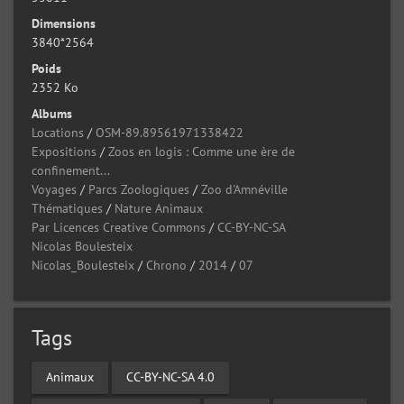
Dimensions
3840*2564
Poids
2352 Ko
Albums
Locations
/
OSM-89.89561971338422
Expositions
/
Zoos en logis : Comme une ère de
confinement...
Voyages
/
Parcs Zoologiques
/
Zoo d'Amnéville
Thématiques
/
Nature Animaux
Par Licences Creative Commons
/
CC-BY-NC-SA
Nicolas Boulesteix
Nicolas_Boulesteix
/
Chrono
/
2014
/
07
Tags
Animaux
CC-BY-NC-SA 4.0