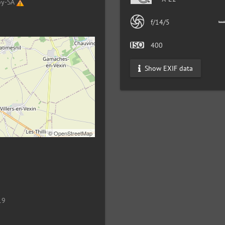
by-SA
f/14/5
400
Show EXIF data
©
OpenStreetMap
19