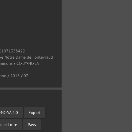
61971338422
ye Notre Dame de Fontevraud
Commons
/
CC-BY-NC-SA
ono
/
2015
/
07
-NC-SA 4.0
Export
e et Loire
Pays