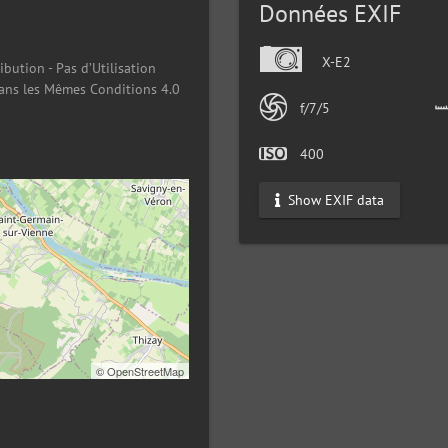
Données EXIF
X-E2
ibution - Pas d’Utilisation
ans les Mêmes Conditions 4.0
f/7/5
400
Show EXIF data
©
OpenStreetMap