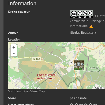
Information
Droits d’auteur
CC Attr
Commerciale - Partage d
International
Auteur
Nicolas Boulesteix
Location
+
-
Voir dans OpenStreetMap
Score
pas de note
Notez cette photo