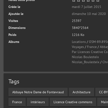
Créée le
mardi 7 juillet 2015
Ajoutée le
dimanche 10 mai 2020
Visites
25397
Dimensions
3840*2564
Poids
1216 Ko
Albums
Locations
/
OSM-89.895
Voyages
/
France
/
Abba
Par Licences Creative 
Nicolas Boulesteix
Nicolas_Boulesteix
/
Chr
Tags
Abbaye Notre Dame de Fontevraud
Architecture
CC-BY
France
intérieurs
Licence Creative commons
Main