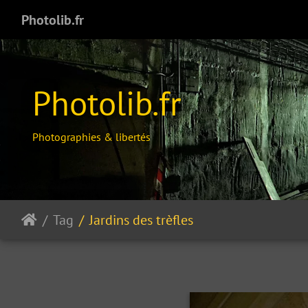
Photolib.fr
Photolib.fr
Photographies & libertés
Tag
Jardins des trèfles