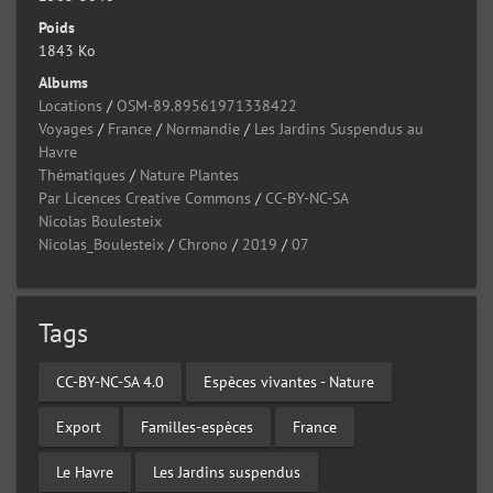
Poids
1843 Ko
Albums
Locations
/
OSM-89.89561971338422
Voyages
/
France
/
Normandie
/
Les Jardins Suspendus au
Havre
Thématiques
/
Nature Plantes
Par Licences Creative Commons
/
CC-BY-NC-SA
Nicolas Boulesteix
Nicolas_Boulesteix
/
Chrono
/
2019
/
07
Tags
CC-BY-NC-SA 4.0
Espèces vivantes - Nature
Export
Familles-espèces
France
Le Havre
Les Jardins suspendus