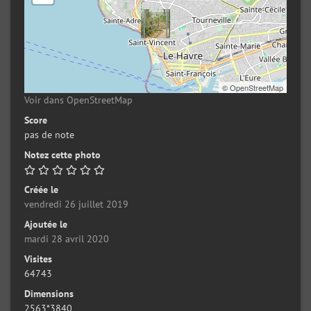
©
OpenStreetMap
Voir dans OpenStreetMap
Score
pas de note
Notez cette photo
Créée le
vendredi 26 juillet 2019
Ajoutée le
mardi 28 avril 2020
Visites
64743
Dimensions
2563*3840