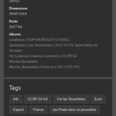
18503
Dimensions
3840*2564
Poids
3637 Ko
Albums
Locations
/
OSM-89.89561971338422
Spectacles
/
Les Streuhbles
/
2017-07-01-Saint-Denis-le-
Fermant
Par Licences Creative Commons
/
CC-BY-SA
Nicolas Boulesteix
Nicolas_Boulesteix
/
Chrono
/
2017
/
07
/
01
Tags
bib
CC-BY-SA 4.0
Cie les Streuhbles
Eure
Export
France
Les Pieds dans la poussière