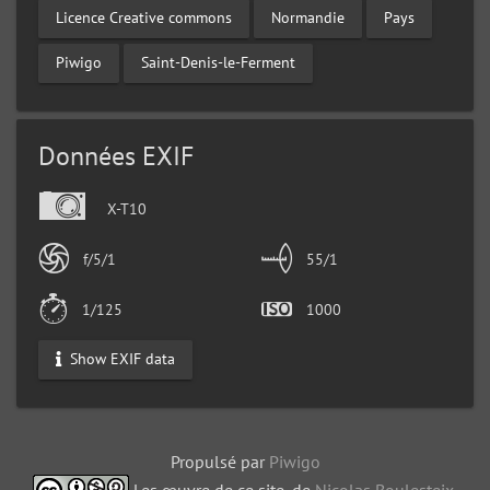
Licence Creative commons
Normandie
Pays
Piwigo
Saint-Denis-le-Ferment
Données EXIF
X-T10
f/5/1
55/1
1/125
1000
Show EXIF data
Propulsé par
Piwigo
Les œuvre de ce site, de
Nicolas Boulesteix
,