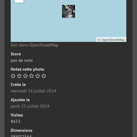
©
OpenStreetMap
Voir dans OpenStreetMap
Score
pas de note
Notez cette photo
Créée le
mercredi 16 juillet 2014
Ajoutée le
jeudi 25 juillet 2019
Visites
8653
Dimensions
3840*2564