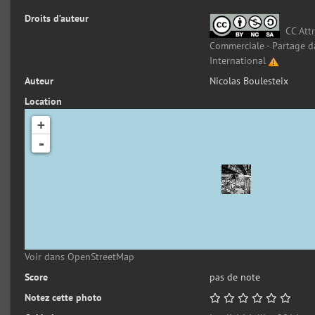
Droits d’auteur
CC Attr
Commerciale - Partage d
International
Auteur
Nicolas Boulesteix
Location
+
-
Voir dans OpenStreetMap
Score
pas de note
Notez cette photo