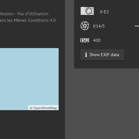
X-E2
ibution - Pas d’Utilisation
ans les Mêmes Conditions 4.0
f/14/5
400
Show EXIF data
©
OpenStreetMap