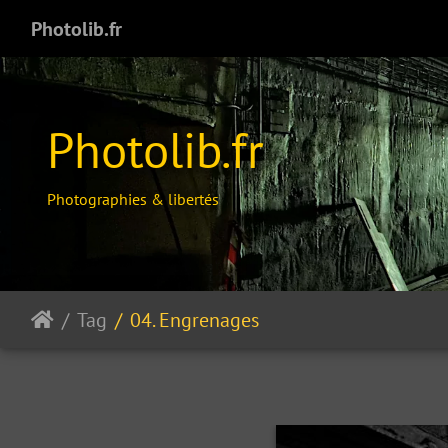
Photolib.fr
Photolib.fr
Photographies & libertés
Tag
04. Engrenages