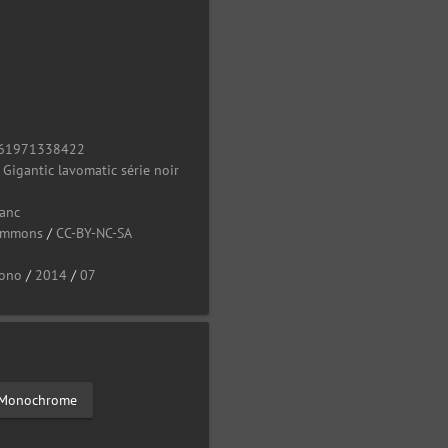
61971338422
/
Gigantic lavomatic série noir
lanc
Commons
/
CC-BY-NC-SA
ono
/
2014
/
07
- Monochrome