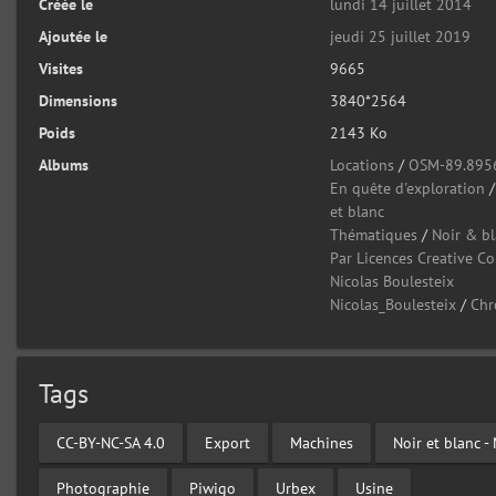
Créée le
lundi 14 juillet 2014
Ajoutée le
jeudi 25 juillet 2019
Visites
9665
Dimensions
3840*2564
Poids
2143 Ko
Albums
Locations
/
OSM-89.895
En quête d'exploration
et blanc
Thématiques
/
Noir & b
Par Licences Creative 
Nicolas Boulesteix
Nicolas_Boulesteix
/
Chr
Tags
CC-BY-NC-SA 4.0
Export
Machines
Noir et blanc 
Photographie
Piwigo
Urbex
Usine