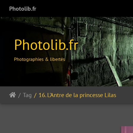
Photolib.fr
Photolib.fr
Photographies & libertés
Tag
16. L'Antre de la princesse Lilas