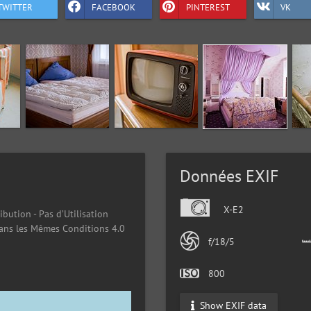
TWITTER
FACEBOOK
PINTEREST
VK
Données EXIF
X-E2
ibution - Pas d’Utilisation
ans les Mêmes Conditions 4.0
f/18/5
800
Show EXIF data