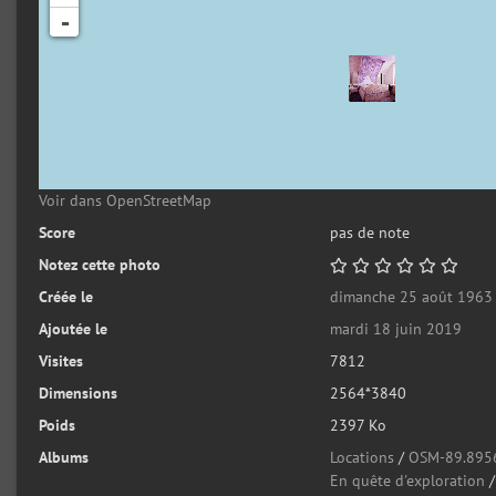
-
Voir dans OpenStreetMap
Score
pas de note
Notez cette photo
Créée le
dimanche 25 août 1963
Ajoutée le
mardi 18 juin 2019
Visites
7812
Dimensions
2564*3840
Poids
2397 Ko
Albums
Locations
/
OSM-89.895
En quête d'exploration