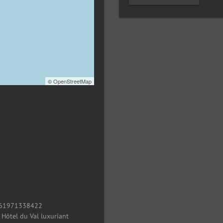
©
OpenStreetMap
61971338422
/
Hôtel du Val luxuriant