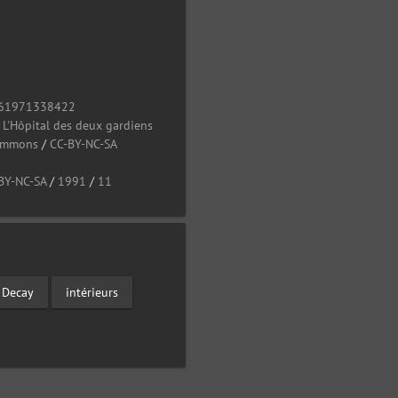
61971338422
/
L'Hôpital des deux gardiens
Commons
/
CC-BY-NC-SA
BY-NC-SA
/
1991
/
11
Decay
intérieurs