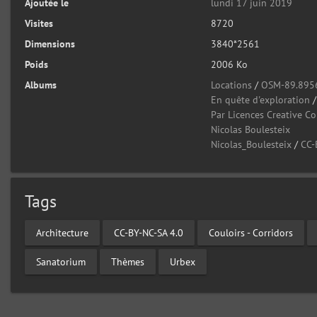
Ajoutée le
lundi 17 juin 2019
Visites
8720
Dimensions
3840*2561
Poids
2006 Ko
Albums
Locations
/
OSM-89.895
En quête d'exploration
Par Licences Creative 
Nicolas Boulesteix
Nicolas_Boulesteix
/
CC-
Tags
Architecture
CC-BY-NC-SA 4.0
Couloirs - Corridors
Sanatorium
Thèmes
Urbex