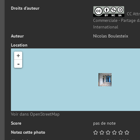
Droits d’auteur
CC Attr
Commerciale - Partage d
International
Auteur
Nicolas Boulesteix
Location
+
-
Voir dans OpenStreetMap
Score
pas de note
Notez cette photo