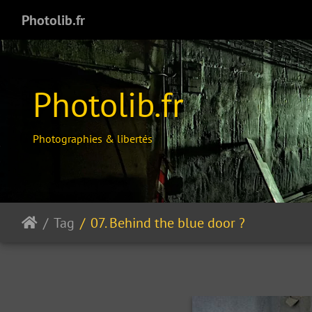
Photolib.fr
Photolib.fr
Photographies & libertés
Tag
07. Behind the blue door ?