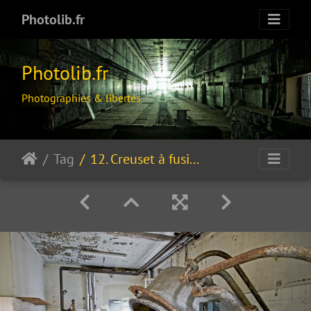
Photolib.fr
Photolib.fr
Photographies & libertés
Tag
12. Creuset à fusion discontinue