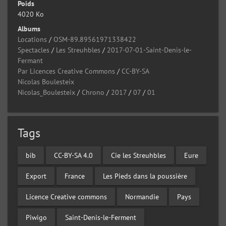
Poids
4020 Ko
Albums
Locations
/
OSM-89.89561971338422
Spectacles
/
Les Streuhbles
/
2017-07-01-Saint-Denis-le-
Fermant
Par Licences Creative Commons
/
CC-BY-SA
Nicolas Boulesteix
Nicolas_Boulesteix
/
Chrono
/
2017
/
07
/
01
Tags
bib
CC-BY-SA 4.0
Cie les Streuhbles
Eure
Export
France
Les Pieds dans la poussière
Licence Creative commons
Normandie
Pays
Piwigo
Saint-Denis-le-Ferment