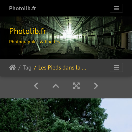
Photolib.fr
Photolib.fr
Photographies & libertés
Tag
Les Pieds dans la PousSière