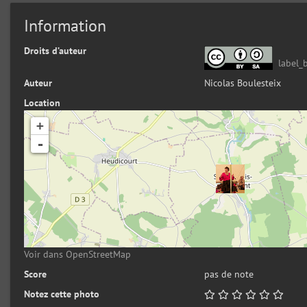
Information
Droits d’auteur
label_
Auteur
Nicolas Boulesteix
Location
+
-
Voir dans OpenStreetMap
Score
pas de note
Notez cette photo