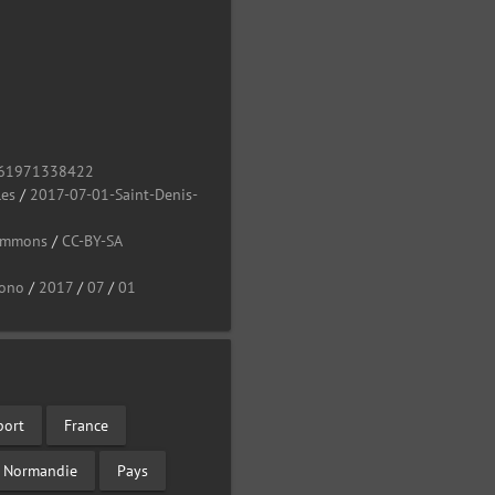
61971338422
les
/
2017-07-01-Saint-Denis-
Commons
/
CC-BY-SA
ono
/
2017
/
07
/
01
port
France
Normandie
Pays