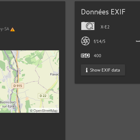
Données EXIF
X-E2
by-SA
f/14/5
400
Show EXIF data
©
OpenStreetMap