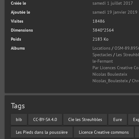
Créée le
samedi 1 juillet 2017
Ajoutée le
samedi 19 janvier 2019
Visites
18486
Dimensions
3840*2564
Poids
2183 Ko
Albums
Locations
/
OSM-89.895
Spectacles
/
Les Streuhb
le-Fermant
Par Licences Creative 
Nicolas Boulesteix
Nicolas_Boulesteix
/
Chr
Tags
bib
CC-BY-SA 4.0
Cie les Streuhbles
Eure
Ex
Les Pieds dans la poussière
Licence Creative commons