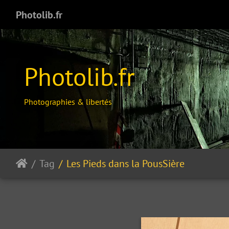
Photolib.fr
Photolib.fr
Photographies & libertés
Tag
Les Pieds dans la PousSière