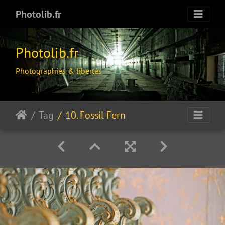
Photolib.fr
Photolib.fr
Photographies & libertés
Tag
10. Fossil Fern