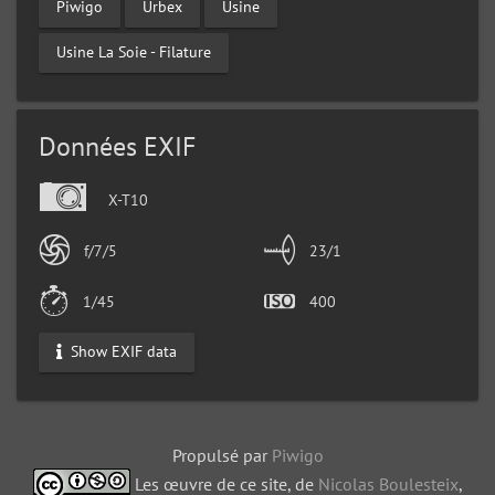
Piwigo
Urbex
Usine
Usine La Soie - Filature
Données EXIF
X-T10
f/7/5
23/1
1/45
400
Show EXIF data
Propulsé par
Piwigo
Les œuvre de ce site, de
Nicolas Boulesteix
,