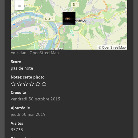
-
©
OpenStreetMap
Voir dans OpenStreetMap
Score
pas de note
Notez cette photo
Créée le
vendredi 30 octobre 2015
Ajoutée le
jeudi 30 mai 2019
Visites
35733