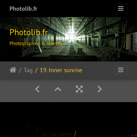
Photolib.fr
Photolib.fr
Photographies & libertés
Tag
19. Inner sunrise