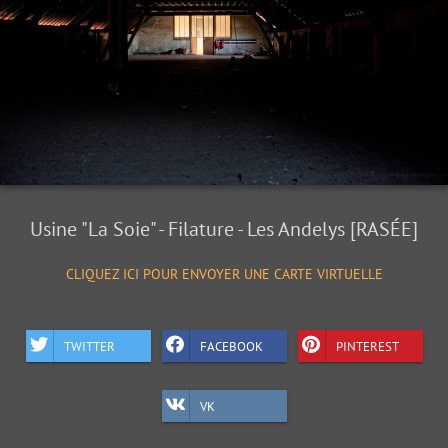
Usine "La Soie" - Filature - Les Andelys [RASÉE]
CLIQUEZ ICI POUR ENVOYER UNE CARTE VIRTUELLE
TWITTER
FACEBOOK
PINTEREST
VK