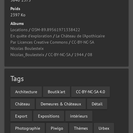
3840*2575
Poids
2397 Ko
Albums
Locations
/
OSM-89.89561971338422
En quête d'exploration
/
Le Château de l'Apothicaire
Par Licences Creative Commons
/
CC-BY-NC-SA
Nicolas Boulesteix
Nicolas_Boulesteix
/
CC-BY-NC-SA
/
1944
/
08
Tags
Architecture
Boutik'art
CC-BY-NC-SA 4.0
Château
Demeures & Châteaux
Détail
Export
Expositions
intérieurs
Photographie
Piwigo
Thèmes
Urbex