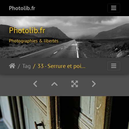
Photolib.fr
Photolib.fr
Photographies & libertés
Tag
33 - Serrure et poignée