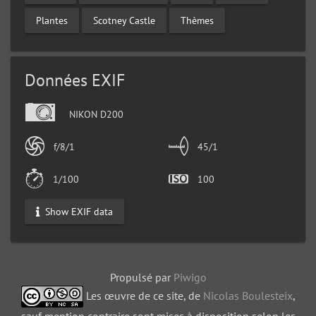
Plantes
Scotney Castle
Thèmes
Données EXIF
NIKON D200
f/8/1
45/1
1/100
100
Show EXIF data
Propulsé par
Piwigo
Les œuvre de ce site, de
Nicolas Boulesteix
,