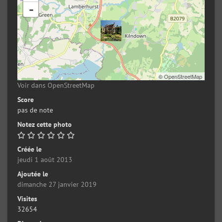
-
©
OpenStreetMap
Voir dans OpenStreetMap
Score
pas de note
Notez cette photo
Créée le
jeudi 1 août 2013
Ajoutée le
dimanche 27 janvier 2019
Visites
32654