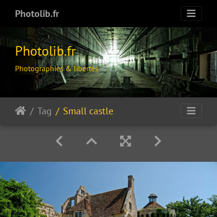
Photolib.fr
Photolib.fr
Photographies & libertés
Tag
Small castle