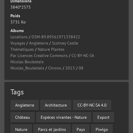
Dimensions
3840*2575
Poids
3731 Ko
Albums
Locations
/
OSM-89.89561971338422
Voyages
/
Angleterre
/
Scotney Castle
Thématiques
/
Nature Plantes
Par Licences Creative Commons
/
CC-BY-NC-SA
Nicolas Boulesteix
Nicolas_Boulesteix
/
Chrono
/
2013
/
08
Tags
Angleterre
Architecture
CC-BY-NC-SA 4.0
Château
Espèces vivantes - Nature
Export
Nature
Parcs et jardins
Pays
Piwigo