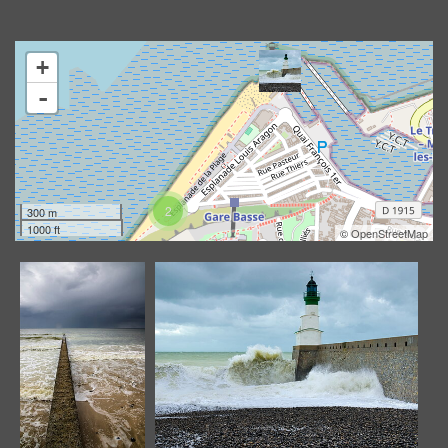
+
Asymétrie
En attendant la vague…
-
tempétueuse…
6071 visites
18820 visites
2
300 m
1000 ft
©
OpenStreetMap
Horizon désert
19042 visites