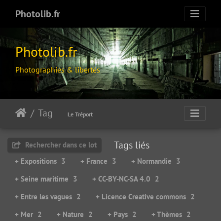
Photolib.fr
Photolib.fr
Photographies & libertés
Tag
Le Tréport
Tags liés
Rechercher dans ce lot
+ Expositions
3
+ France
3
+ Normandie
3
+ Seine maritime
3
+ CC-BY-NC-SA 4.0
2
+ Entre les vagues
2
+ Licence Creative commons
2
+ Mer
2
+ Nature
2
+ Pays
2
+ Thèmes
2