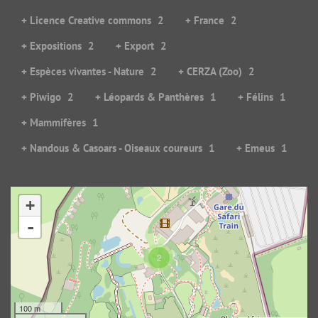
+ Licence Creative commons
2
+ France
2
+ Expositions
2
+ Export
2
+ Espèces vivantes - Nature
2
+ CERZA (Zoo)
2
+ Piwigo
2
+ Léopards & Panthères
1
+ Félins
1
+ Mammifères
1
+ Nandous & Casoars - Oiseaux coureurs
1
+ Emeus
1
+
Panthère pensive
-
198598 visites
2
100 m