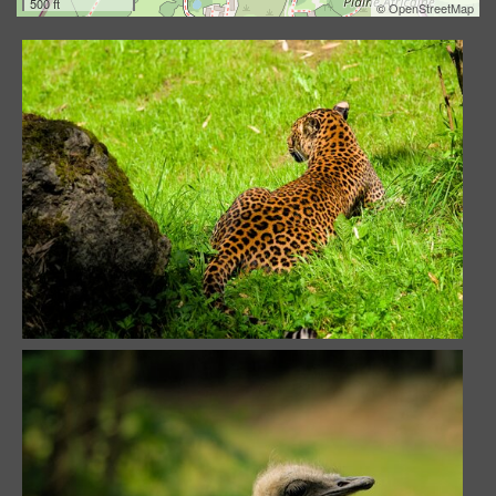
500 ft
©
OpenStreetMap
Tête de pioche
146598 visites