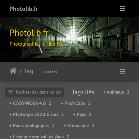
Photolib.fr
Photolib.fr
Photographies & libertés
Tag
Calvados
Tags liés
Rechercher dans ce lot
+ Animaux
2
+ CC-BY-NC-SA 4.0
2
+ Phot-Expo
2
+ Phot'expo 2020 Gisors
2
+ Pays
2
+ Parcs Zoologiques
2
+ Normandie
2
+ Lisieux-Hermival les Vaux
2