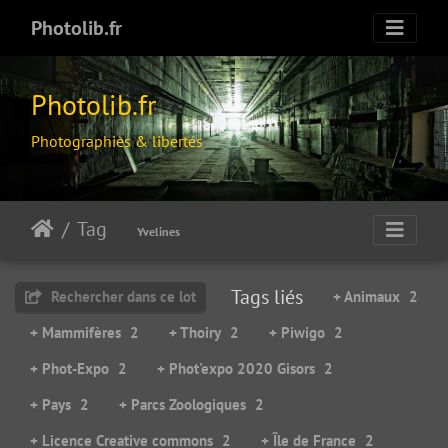
Photolib.fr
Photolib.fr
Photographies & libertés
Tag
Yvelines
Tags liés
Rechercher dans ce lot
+ Animaux
2
+ Mammifères
2
+ Thoiry
2
+ Piwigo
2
+ Phot-Expo
2
+ Phot'expo 2020 Gisors
2
+ Pays
2
+ Parcs Zoologiques
2
+ Licence Creative commons
2
+ Île de France
2