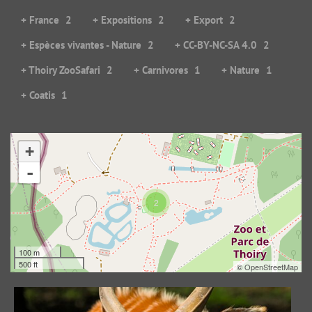
+ France
2
+ Expositions
2
+ Export
2
+ Espèces vivantes - Nature
2
+ CC-BY-NC-SA 4.0
2
+ Thoiry ZooSafari
2
+ Carnivores
1
+ Nature
1
+ Coatis
1
+
Face à face
-
70044 visites
2
100 m
500 ft
©
OpenStreetMap