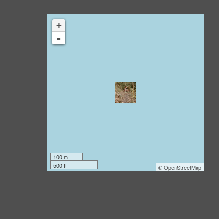
+
-
100 m
500 ft
©
OpenStreetMap