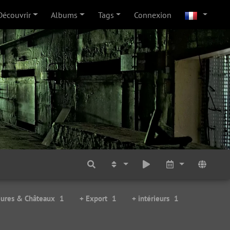
Découvrir
Albums
Tags
Connexion
ures & Châteaux
1
+ Export
1
+ intérieurs
1