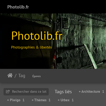
Photolib.fr
Photolib.fr
Photographies & libertés
Tag
28. Dernier métro ?
Épaves
20756 visites
Tags liés
Rechercher dans ce lot
+ Architecture
1
+ Piwigo
1
+ Thèmes
1
+ Urbex
1