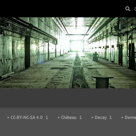
+ CC-BY-NC-SA 4.0
1
+ Château
1
+ Decay
1
+ Deme