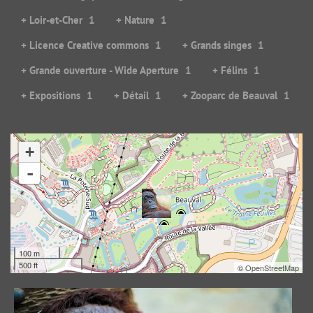
+ Loir-et-Cher
1
+ Nature
1
+ Licence Creative commons
1
+ Grands singes
1
+ Grande ouverture - Wide Aperture
1
+ Félins
1
+ Expositions
1
+ Détail
1
+ Zooparc de Beauval
1
+
Au fond d'un regard...
-
238595 visits
100 m
500 ft
©
OpenStreetMap