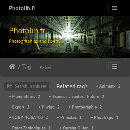
Photolib.fr
Photolib.fr
Photographies and liberty
Tag
Portrait
Related tags
Search in this set
+ Animaux
2
+ Mammifères
2
+ Espèces vivantes - Nature
2
+ Export
2
+ Piwigo
2
+ Photographie
2
+ CC-BY-NC-SA 4.0
2
+ Primates
1
+ Phot-Expo
1
+ Parcs Zoologiques
1
+ Ourang Outan
1