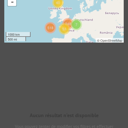
-
40
248
7
518
53
1000 km
500 mi
©
OpenStreetMap
Aucun résultat n'est disponible
Vous pouvez tenter de modifier vos filtres et effectuer