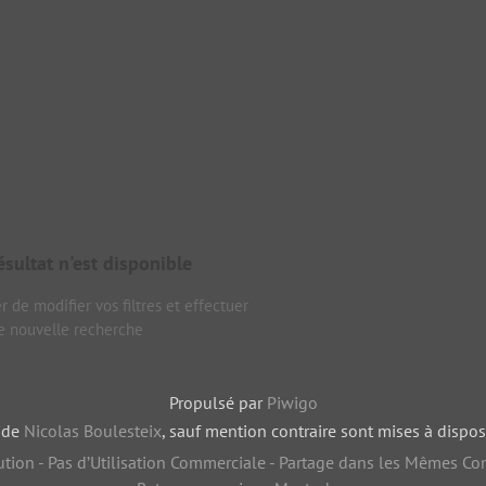
sultat n'est disponible
 de modifier vos filtres et effectuer
e nouvelle recherche
Propulsé par
Piwigo
, de
Nicolas Boulesteix
, sauf mention contraire sont mises à dispos
tion - Pas d’Utilisation Commerciale - Partage dans les Mêmes Con