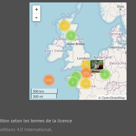
+
-
35
5
75
173
6
7
518
4
42
500 km
300 mi
©
OpenStreetMap
ition selon les termes de la licence
ditions 4.0 International
.