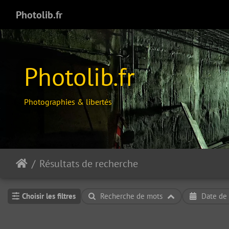
Photolib.fr
Photolib.fr
Photographies & libertés
Résultats de recherche
Choisir les filtres
Recherche de mots
Date de 