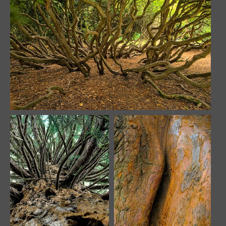
Chemin arboricole
L’origine du monde
15013 visites
14577 visites