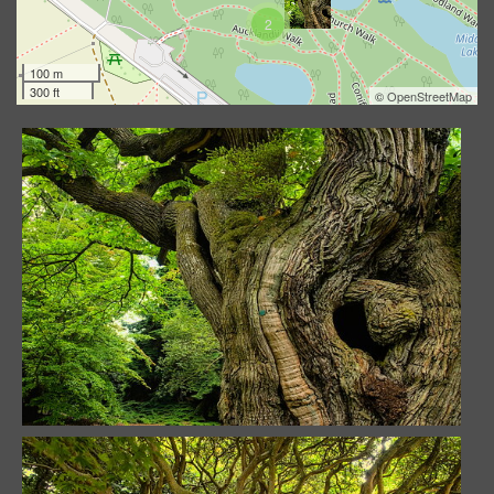
2
100 m
300 ft
©
OpenStreetMap
Bayou
17170 visites