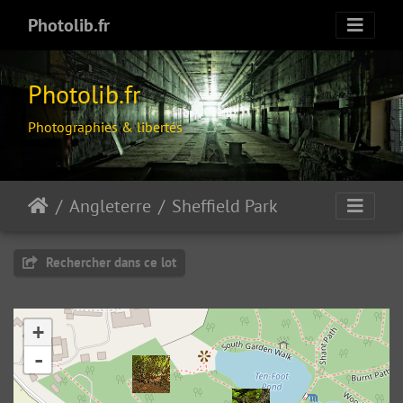
Photolib.fr
Photolib.fr
Photographies & libertés
Angleterre
Sheffield Park
Rechercher dans ce lot
+
À la poursuite du lapin blanc
-
16514 visites
, Rating: 4.00