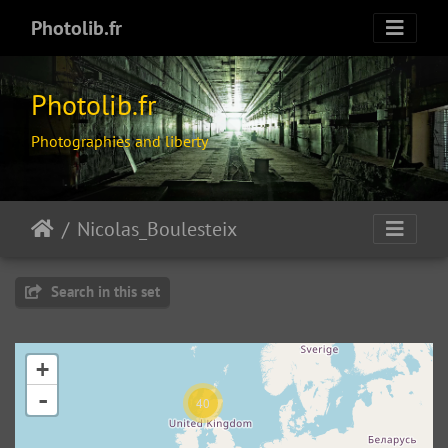
Photolib.fr
Photolib.fr
Photographies and liberty
Nicolas_Boulesteix
Search in this set
+
-
40